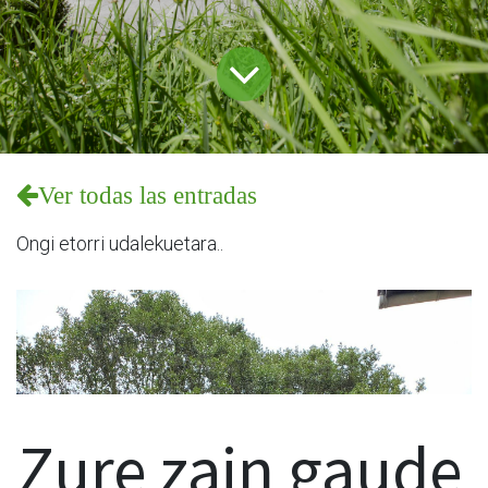
Ver todas las entradas
Ongi etorri udalekuetara..
Zure zain gaude