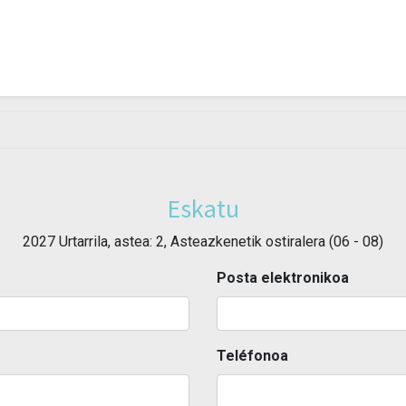
Eskatu
2027 Urtarrila, astea: 2, Asteazkenetik ostiralera (06 - 08)
Posta elektronikoa
Teléfonoa