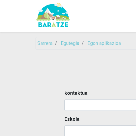
Sarrera
Egutegia
Egon aplikazioa
kontaktua
Eskola