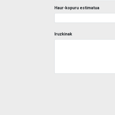
Haur-kopuru estimatua
Iruzkinak